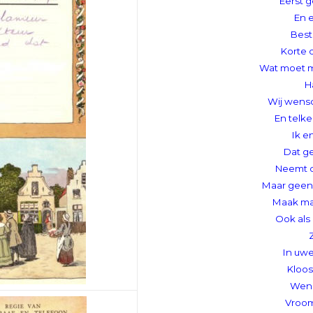
Eerst 
En e
Best
Korte 
Wat moet 
Ha
Wij wens
En telke
Ik en
Dat ge
Neemt 
Maar geen
Maak maa
Ook als 
In uw
Kloos
Wens
Vroom