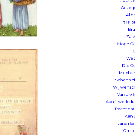
Mocht i
Gezege
Al b
't Is
Bru
Zach
Moge Go
We z
Dat G
Mochte
Schoon zi
Wij wensch
Van die 
Aan 't werk du
Tracht dat 
Aan 
Jaren l
Om te