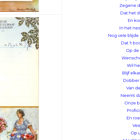
Zegene d
Dat het 
En ko
In het ne
Nog vele blijde
Dat 't b
Op de 
Wensche
Wil he
B
l
ijf el
Dobber 
Van de
Neemt dan
Onze b
Profic
En roe
Vee
Op 