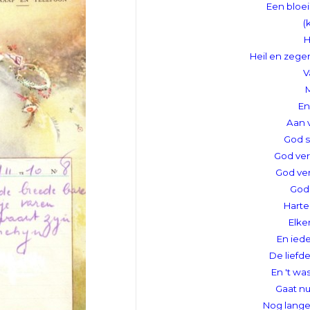
Een bloei
(
H
Heil en zege
V
M
En
Aan 
God s
God ve
God ve
God
Harte
Elke
En iede
De liefd
En 't wa
Gaat n
Nog lange