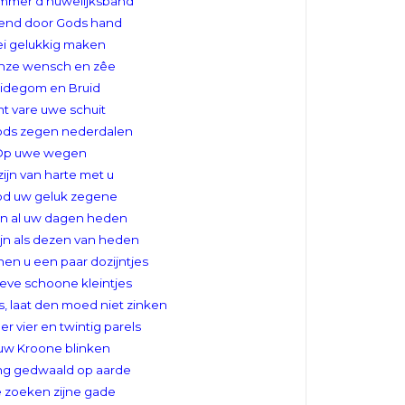
mmer d'huwelijksband
nd door Gods hand
ei gelukkig maken
 onze wensch en zêe
idegom en Bruid
t vare uwe schuit
ds zegen nederdalen
Op uwe wegen
ijn van harte met u
od uw geluk zegene
n al uw dagen heden
jn als dezen van heden
en u een paar dozijntjes
lieve schoone kleintjes
s, laat den moed niet zinken
er vier en twintig parels
uw Kroone blinken
ang gedwaald op aarde
 zoeken zijne gade