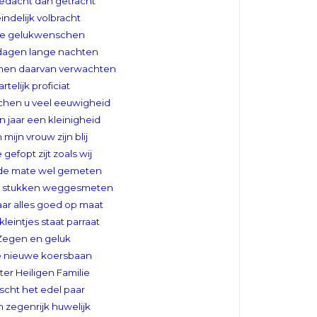
gedacht dan getracht
indelijk volbracht
e gelukwenschen
dagen lange nachten
men daarvan verwachten
rtelijk proficiat
chen u veel eeuwigheid
n jaar een kleinigheid
 mijn vrouw zijn blij
 gefopt zijt zoals wij
de mate wel gemeten
 stukken weggesmeten
r alles goed op maat
kleintjes staat parraat
Zegen en geluk
e nieuwe koersbaan
ter Heiligen Familie
cht het edel paar
 zegenrijk huwelijk