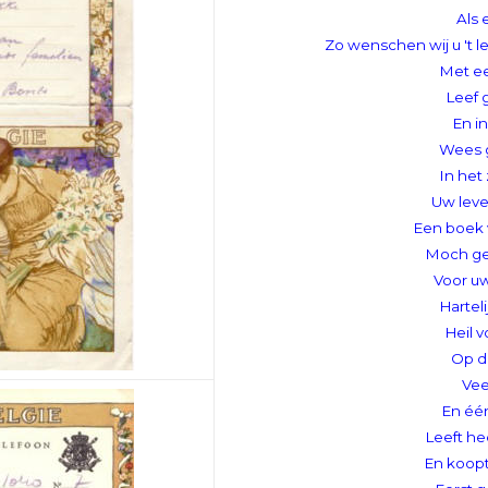
Als 
Zo wenschen wij u 't 
Met ee
Leef 
En in
Wees g
In het
Uw leve
Een boek v
Moch gel
Voor u
Hartel
Heil 
Op d
Vee
En één
Leeft hee
En koopt 