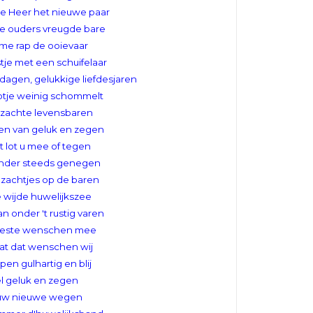
e Heer het nieuwe paar
de ouders vreugde bare
me rap de ooievaar
stje met een schuifelaar
 dagen, gelukkige liefdesjaren
ootje weinig schommelt
zachte levensbaren
n van geluk en zegen
t lot u mee of tegen
kander steeds genegen
zachtjes op de baren
 wijde huwelijkszee
 onder 't rustig varen
este wenschen mee
iat dat wenschen wij
pen gulhartig en blij
l geluk en zegen
uw nieuwe wegen