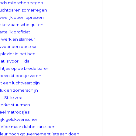
ods mildschen zegen
ruchtbaren zomerregen
uwelijk doen opreizen
oeke vlaamsche guiten
rtelijk proficiat
l werk en slameur
s voor den docteur
 plezier in het bed
at is voor Hilda
htjes op de brede baren
bevolkt bootje varen
t een luchtvaart zijn
luk en zomerschijn
Stille zee
terke stuurman
eel matroosjes
lijk gelukwenschen
iefde maar dubbel rantsoen
leur noch gouvernement iets aan doen