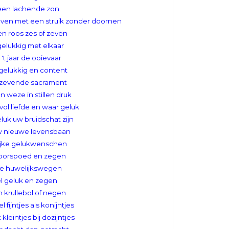
een lachende zon
leven met een struik zonder doornen
n roos zes of zeven
gelukkig met elkaar
 't jaar de ooievaar
elukkig en content
 zevende sacrament
n weze in stillen druk
ol liefde en waar geluk
uk uw bruidschat zijn
w nieuwe levensbaan
ijke gelukwenschen
voorspoed en zegen
e huwelijkswegen
l geluk en zegen
 krullebol of negen
l fijntjes als konijntjes
kleintjes bij dozijntjes