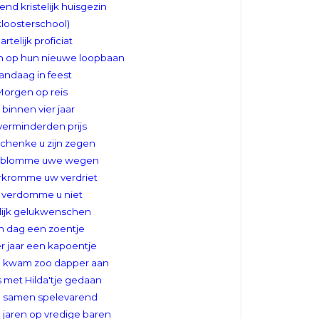
end kristelijk huisgezin
kloosterschool)
artelijk proficiat
n op hun nieuwe loopbaan
andaag in feest
orgen op reis
 binnen vier jaar
verminderden prijs
chenke u zijn zegen
rblomme uwe wegen
rkromme uw verdriet
 verdomme u niet
lijk gelukwenschen
n dag een zoentje
r jaar een kapoentje
e kwam zoo dapper aan
s met Hilda'tje gedaan
u samen spelevarend
 jaren op vredige baren