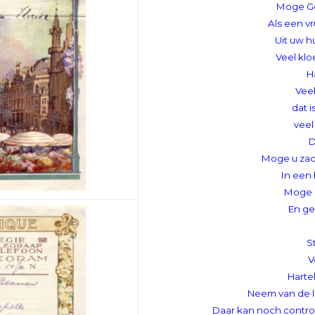
Moge G
Als een v
Uit uw h
Veel kl
Ha
Vee
dat i
veel
D
Moge u zac
In een 
Moge '
En ge
S
V
Harte
Neem van de l
Daar kan noch contro