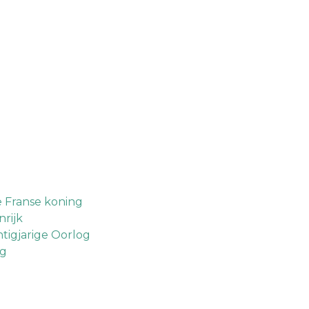
e Franse koning
rijk
tigjarige Oorlog
og