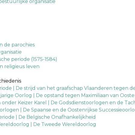
estuurlijke organisatie
n de parochies
rganisatie
ische periode (1575-1584)
n religieus leven
schiedenis
iode | De strijd van het graafschap Vlaanderen tegen d
arige Oorlog | De opstand tegen Maximiliaan van Oosten
 onder Keizer Karel | De Godsdienstoorlogen en de Tach
orlogen | De Spaanse en de Oostenrijkse Successieoorl
eriode | De Belgische Onafhankelijkheid
ereldoorlog | De Tweede Wereldoorlog