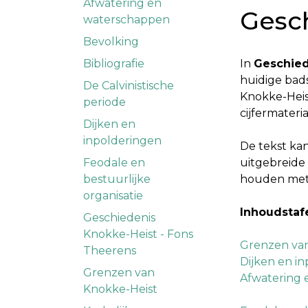
Afwatering en
Gesc
waterschappen
Bevolking
Bibliografie
In
Geschied
huidige bads
De Calvinistische
Knokke-Heis
periode
cijfermateri
Dijken en
inpolderingen
De tekst ka
Feodale en
uitgebreide 
bestuurlijke
houden met 
organisatie
Inhoudstaf
Geschiedenis
Knokke-Heist - Fons
Grenzen van
Theerens
Dijken en i
Grenzen van
Afwatering
Knokke-Heist