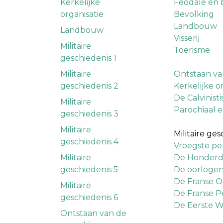
Kerkelijke
Feodale en b
organisatie
Bevolking
Landbouw
Landbouw
Visserij
Militaire
Toerisme
geschiedenis 1
Militaire
Ontstaan va
geschiedenis 2
Kerkelijke o
De Calvinist
Militaire
Parochiaal e
geschiedenis 3
Militaire
Militaire ge
geschiedenis 4
Vroegste per
Militaire
De Honderdj
geschiedenis 5
De oorlogen
De Franse O
Militaire
De Franse P
geschiedenis 6
De Eerste W
Ontstaan van de