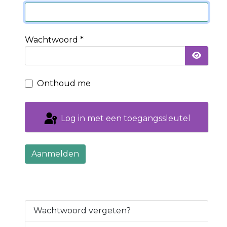
Wachtwoord
*
Toon 
Onthoud me
Log in met een toegangssleutel
Aanmelden
Wachtwoord vergeten?