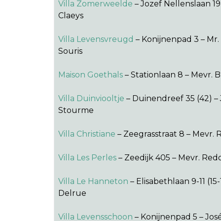
Villa Zomerweelde
– Jozef Nellenslaan 19
Claeys
Villa Levensvreugd
– Konijnenpad 3 – Mr. 
Souris
Maison Goethals
– Stationlaan 8 – Mevr. 
Villa Duinviooltje
– Duinendreef 35 (42) 
Stourme
Villa Christiane
– Zeegrasstraat 8 – Mevr.
Villa Les Perles
– Zeedijk 405 – Mevr. Re
Villa Le Hanneton
– Elisabethlaan 9-11 (15
Delrue
Villa Levensschoon
– Konijnenpad 5 – Jos