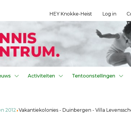
HEY Knokke-Heist
Log in
C
euws
Activiteiten
Tentoonstellingen
en 2012
Vakantiekolonies - Duinbergen - Villa Levenssc