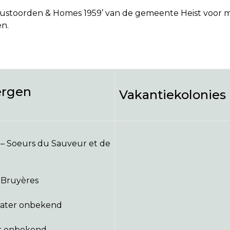
ustoorden & Homes 1959’ van de gemeente Heist voor maxi
en.
ergen
Vakantiekolonies
 – Soeurs du Sauveur et de
t Bruyères
bater onbekend
ter onbekend