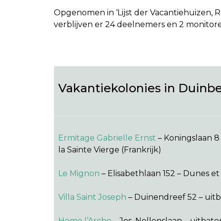
Opgenomen in ‘Lijst der Vacantiehuizen, R
verblijven er 24 deelnemers en 2 monitor
Vakantiekolonies in Duinb
Ermitage Gabrielle Ernst
– Koningslaan 8
la Sainte Vierge (Frankrijk)
Le Mignon
– Elisabethlaan 152 – Dunes e
Villa Saint Joseph
– Duinendreef 52 – uit
Home l’Arche
– Jos. Nellenslaan – uitba