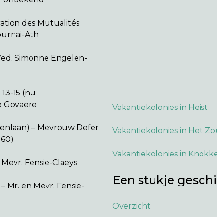
ation des Mutualités
ournai-Ath
Wed. Simonne Engelen-
 13-15 (nu
e Govaere
Vakantiekolonies in Heist
genlaan) – Mevrouw Defer
Vakantiekolonies in Het Z
960)
Vakantiekolonies in Knokk
 Mevr. Fensie-Claeys
Een stukje gesch
 – Mr. en Mevr. Fensie-
Overzicht