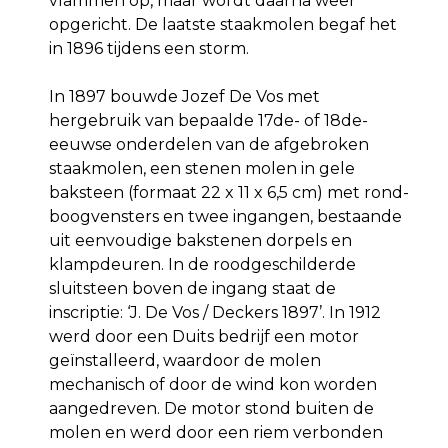
vlammen op, maar wordt daarna weer
opgericht. De laatste staakmolen begaf het
in 1896 tijdens een storm.
In 1897 bouwde Jozef De Vos met
hergebruik van bepaalde 17de- of 18de-
eeuwse onderdelen van de afgebroken
staakmolen, een stenen molen in gele
baksteen (formaat 22 x 11 x 6,5 cm) met rond­
boogvensters en twee ingangen, bestaande
uit eenvoudige bakstenen dorpels en
klampdeuren. In de roodgeschilderde
sluitsteen boven de ingang staat de
inscriptie: ‘J. De Vos / Deckers 1897’. In 1912
werd door een Duits bedrijf een motor
geïnstalleerd, waardoor de molen
mechanisch of door de wind kon worden
aangedreven. De motor stond buiten de
molen en werd door een riem verbonden