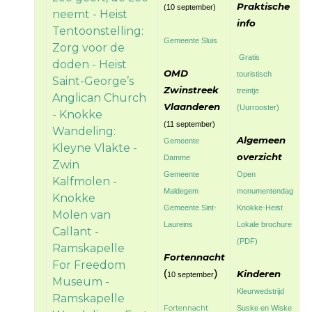
Praktische
(10 september)
neemt - Heist
info
Tentoonstelling:
Gemeente Sluis
Zorg voor de
Gratis
doden - Heist
OMD
touristisch
Saint-George’s
Zwinstreek
treintje
Anglican Church
Vlaanderen
(Uurrooster)
- Knokke
(11 september)
Wandeling:
Algemeen
Gemeente
Kleyne Vlakte -
overzicht
Damme
Zwin
Gemeente
Open
Kalfmolen -
Maldegem
monumentendag
Knokke
Gemeente Sint-
Knokke-Heist
Molen van
Laureins
Lokale brochure
Callant -
(PDF)
Ramskapelle
Fortennacht
For Freedom
(
)
Kinderen
10 september
Museum -
Kleurwedstrijd
Ramskapelle
Fortennacht
Suske en Wiske