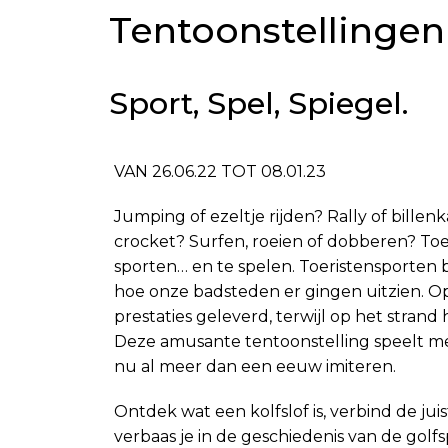
Tentoonstellingen
Sport, Spel, Spiegel.
VAN 26.06.22 TOT 08.01.23
Jumping of ezeltje rijden? Rally of billenk
crocket? Surfen, roeien of dobberen? Toe
sporten… en te spelen. Toeristensporten 
hoe onze badsteden er gingen uitzien. O
prestaties geleverd, terwijl op het strand 
Deze amusante tentoonstelling speelt met 
nu al meer dan een eeuw imiteren.
Ontdek wat een kolfslof is, verbind de jui
verbaas je in de geschiedenis van de golf