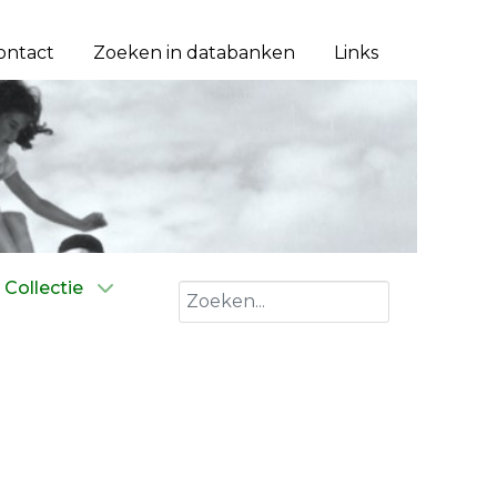
ontact
Zoeken in databanken
Links
Collectie
Zoeken