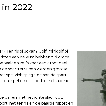
 in 2022
ar? Tennis of Jokari? Golf, minigolf of
risten aan de kust hebben tijd om te
bepaalden zelfs voor een groot deel
p de sportterreinen werden grootse
het spel zich spiegelde aan de sport.
dat spel en die sport, die elkaar hier
ste ballen met het juiste slaghout,
sport, het tennis en de paardensport en