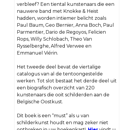
verbleef? Een tiental kunstenaars die een
nauwere band met Knokke & Heist
hadden, worden intiemer belicht zoals
Paul Baum, Geo Bernier, Anna Boch, Paul
Parmentier, Dario de Regoyos, Felicien
Rops, Willy Schlobach, Theo Van
Rysselberghe, Alfred Verwee en
Emmanuel Viérin.
Het tweede deel bevat de viertalige
catalogus van al de tentoongestelde
werken. Tot slot bestaat het derde deel uit
een biografisch overzicht van 220
kunstenaars die ooit schilderden aan de
Belgische Oostkust.
Dit boek is een “must” als u van
schilderkunst houdt en mag zeker niet
ontbreken in uw boekenkast!
Hier
vindt u