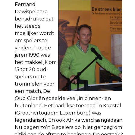
Fernand
Dewispelaere
benadrukte dat
het steeds
moeilijker wordt
om spelers te
vinden: “Tot de
jaren 1990 was
het makkelijk om
15 tot 20 oud-
spelers op te
trommelen voor
een match. De
Oud Gloriën speelde veel, in binnen- en
buitenland. Het jaarlijkse toernooi in Kopstal
(Groothertogdom Luxemburg) was
legendarisch. En ook Afrika werd aangedaan.
Nu dagen zo’n 8 spelers op. Niet genoeg om
altijd aan de aftrap te beginnen. De oorzaak?