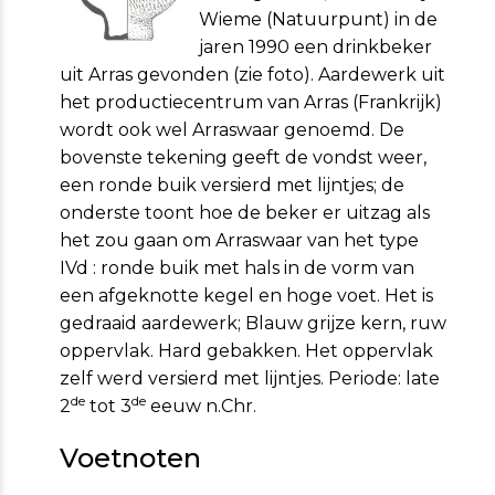
Wieme (Natuurpunt) in de
jaren 1990 een drinkbeker
uit Arras gevonden (zie foto). Aardewerk uit
het productiecentrum van Arras (Frankrijk)
wordt ook wel Ar­raswaar genoemd. De
bovenste tekening geeft de vondst weer,
een ronde buik versierd met lijntjes; de
onderste toont hoe de beker er uitzag als
het zou gaan om Ar­raswaar van het type
IVd : ronde buik met hals in de vorm van
een afgeknotte kegel en hoge voet. Het is
gedraaid aardewerk; Blauw grijze kern, ruw
oppervlak. Hard gebakken. Het oppervlak
zelf werd versierd met lijntjes. Periode: late
de
de
2
tot 3
eeuw n.Chr.
Voetnoten