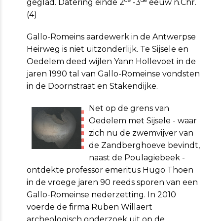
geglad. Datering einde 2
-3
eeuw n.Chr.
(4)
Gallo-Romeins aardewerk in de Antwerpse
Heirweg is niet uitzonderlijk. Te Sijsele en
Oedelem deed wijlen Yann Hollevoet in de
jaren 1990 tal van Gallo-Romeinse vondsten
in de Doornstraat en Stakendijke.
Net op de grens van
Oedelem met Sijsele - waar
zich nu de zwemvijver van
de Zandberghoeve bevindt,
naast de Poulagiebeek -
ontdekte professor emeritus Hugo Thoen
in de vroege jaren 90 reeds sporen van een
Gallo-Romeinse nederzetting. In 2010
voerde de firma Ruben Willaert
archeologisch onderzoek uit op de