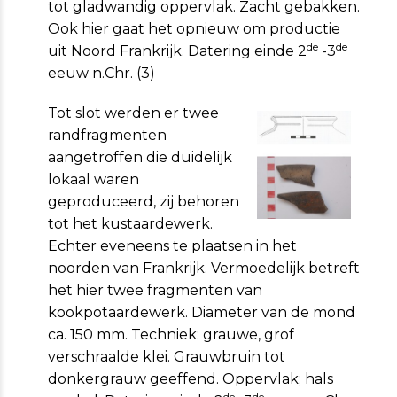
tot gladwandig oppervlak. Zacht gebakken.
Ook hier gaat het opnieuw om productie
de
de
uit Noord Frankrijk. Da­tering einde 2
-3
eeuw n.Chr. (3)
Tot slot werden er twee
randfragmenten
aangetroffen die duidelijk
lokaal waren
geproduceerd, zij behoren
tot het kustaardewerk.
Echter eveneens te plaatsen in het
noorden van Frankrijk. Vermoedelijk betreft
het hier twee fragmenten van
kookpotaardewerk. Diameter van de mond
ca. 150 mm. Techniek: grauwe, grof
verschraalde klei. Grauwbruin tot
donkergrauw geeffend. Oppervlak; hals
de
de