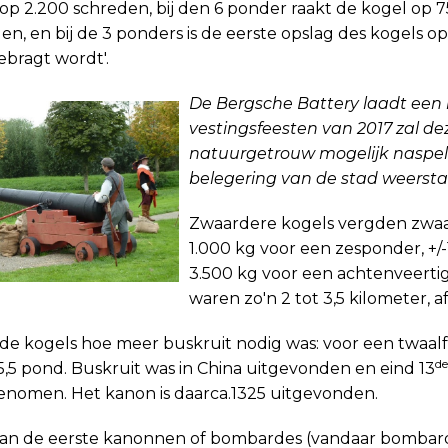
 op 2.200 schreden, bij den 6 ponder raakt de kogel op 
en, en bij de 3 ponders is de eerste opslag des kogels op
ebragt wordt'.
De Bergsche Battery laadt een k
vestingsfeesten van 2017 zal de
natuurgetrouw mogelijk naspele
belegering van de stad weerst
Zwaardere kogels vergden zwaa
1.000 kg voor een zesponder, +/
3.500 kg voor een achtenveerti
waren zo'n 2 tot 3,5 kilometer, a
de kogels hoe meer buskruit nodig was: voor een twaal
de
,5 pond. Buskruit was in China uitgevonden en eind 13
enomen. Het kanon is daarca.1325 uitgevonden.
van de eerste kanonnen of bombardes (vandaar bombard