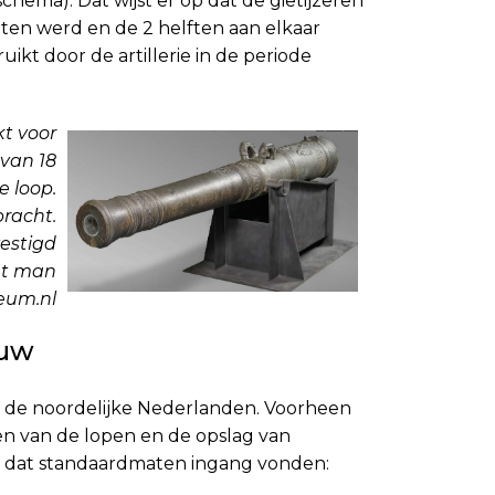
 schema). Dat wijst er op dat de gietijzeren
ten werd en de 2 helften aan elkaar
kt door de artillerie in de periode
kt voor
 van 18
e loop.
bracht.
estigd
ht man
seum.nl
uw
van de noordelijke Nederlanden. Voorheen
en van de lopen en de opslag van
r dat standaardmaten ingang vonden: