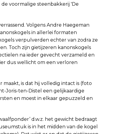
 de voormalige steenbakkerij 'De
 verrassend. Volgens Andre Haegeman
anonskogels in allerlei formaten
kogels verpulverden echter van zodra ze
en. Toch zijn gietijzeren kanonskogels
ctielen na ieder gevecht verzameld en
er dus wellicht om een verloren
aakt, is dat hij volledig intact is (foto
t-Joris-ten-Distel een gelijkaardige
arsten en moest in elkaar gepuzzeld en
twaalfponder’ d.w.z. het gewicht bedraagt
museumstuk is in het midden van de kogel