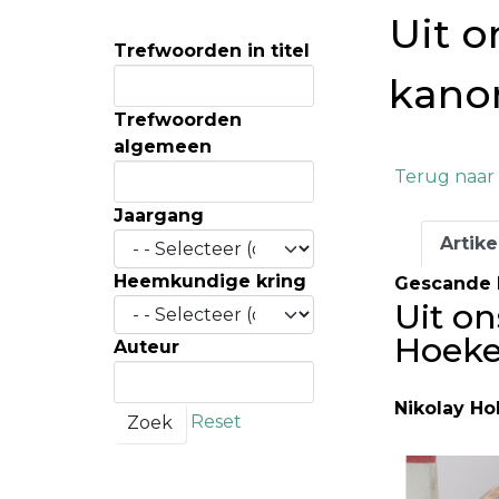
Uit o
Trefwoorden in titel
kano
Trefwoorden
algemeen
Terug naar 
Jaargang
Artike
Heemkundige kring
Gescande 
Uit o
Hoek
Auteur
Nikolay Ho
Reset