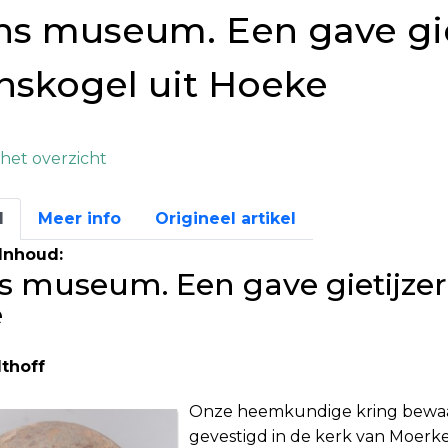
ns museum. Een gave gi
nskogel uit Hoeke
het overzicht
l
Meer info
Origineel artikel
Inhoud:
ns museum. Een gave gietijze
e
lthoff
Onze heemkundige kring bewaart
gevestigd in de kerk van Moerke