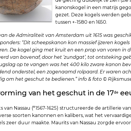
de gietring duidelijk te zien (zie
kanonskogel in een matrijs gego
gezet. Deze kogels werden gebrui
tussen +-1580 en 1650.
van de Admiraliteit van Amsterdam uit 1615 was geschi
ponders: “Dit scheepskanon kon massief ijzeren kogels
en. De kogel ging met kruit en een prop van voren in d
erd van bovenaf, door het ‘zundgat’, tot ontsteking ge
ugslag op te vangen was het 400 kilo zware ka­non bev
jdend onderstel, een zogenaamd rolpaard. Er waren ac
ig om het geschut te bedienen.” info & foto © Rijksmu
orming van het geschut in de 17
ee
de
ts van Nassau (°1567-1625) structureerde de artillerie 
verse soorten kanonnen en kalibers, wat het vervaardig
ls zeer duur maakte. Maurits van Nassau zorgde ervoo