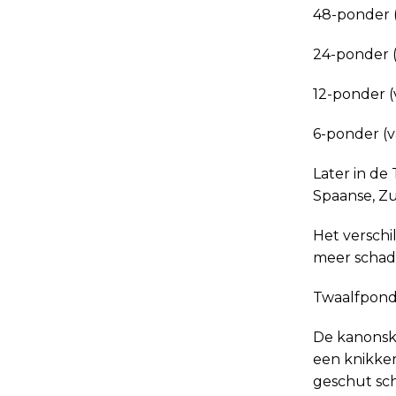
48-ponde
24-ponder 
12-ponde
6-ponder
Later in de
Spaanse, Zu
Het verschi
meer schad
Twaalfpond
De kanonsko
een knikker
geschut sch