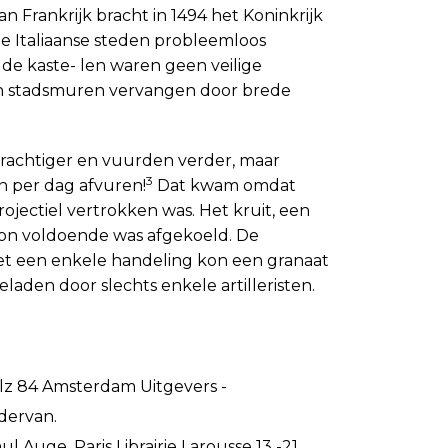
an Frankrijk bracht in 1494 het Koninkrijk
 Italiaanse steden probleemloos
de kaste- len waren geen veilige
en stadsmuren vervangen door brede
achtiger en vuurden verder, maar
3
 per dag afvuren!
Dat kwam omdat
ojectiel vertrokken was. Het kruit, een
non voldoende was afgekoeld. De
et een enkele handeling kon een granaat
laden door slechts enkele artilleristen.
lz 84 Amsterdam Uitgevers -
dervan.
l Auge, Paris Librairie La­rousse 13 -21.