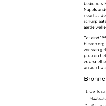
bedieners. 
Napels ond
neerhaalden
schuilplaa
aarde walle
d
Tot eind 18
bleven erg 
vooraan gel
prop en het
vuursnelhei
en een huls
Bronne
Geillust
Maatscha
(3) Larou