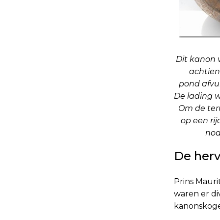
Dit kanon 
achtien
pond afvur
De lading w
Om de ter
op een ri
nod
De herv
Prins Mauri
waren er di
kanonskoge