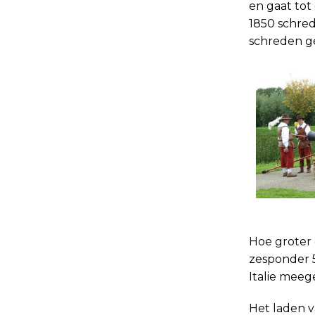
en gaat tot
1850 schred
schre­den g
Hoe groter 
zesponder 5
Italie meeg
Het laden 