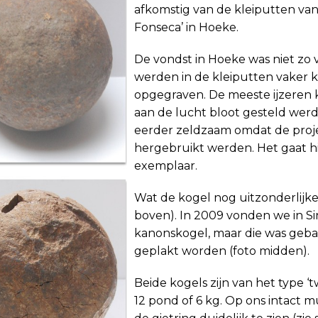
afkomstig van de kleiputten van
Fonseca’ in Hoeke.
De vondst in Hoeke was niet zo
werden in de kleiputten vaker k
opgegraven. De meeste ijzeren 
aan de lucht bloot gesteld wer­d
eerder zeldzaam omdat de proje
hergebruikt werden. Het gaat hi
exemplaar.
Wat de kogel nog uitzonderlijker m
boven). In 2009 vonden we in Sin
kanons­kogel, maar die was geb
geplakt worden (foto midden).
Beide kogels zijn van het type ‘
12 pond of 6 kg. Op ons intact 