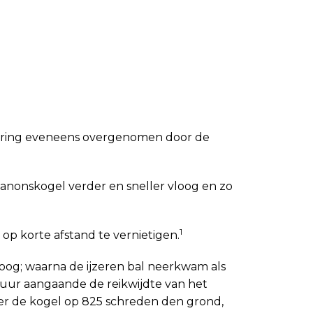
isering eveneens overgenomen door de
 kanonskogel verder en sneller vloog en zo
1
 korte afstand te vernietigen.
oog; waarna de ijzeren bal neerkwam als
tuur aangaande de reikwijdte van het
onder de kogel op 825 schreden den grond,