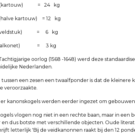
r (kartouw) = 24 kg
(halve kartouw) = 12 kg
r (veldstuk) = 6 kg
 (valkonet) = 3 kg
 Tachtigjarige oorlog (1568 -1648) werd deze standaard
idelijke Nederlanden.
l tussen een zesen een twaalfpon­der is dat de kleinere
e veroorzaakte.
er kanonskogels werden eerder ingezet om gebouwen op
gels vlogen nog niet in een rechte baan, maar in een b
 en dus botste met verschillende objecten. Oude litera
rijft letterlijk 'Bij de veidkanonnen raakt bij den 12 p