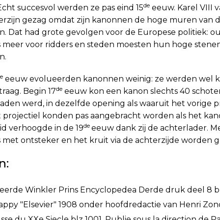
de
Echt succesvol werden ze pas eind 15
eeuw. Karel VIII v
erzijn gezag omdat zijn kanonnen de hoge muren van de
. Dat had grote gevolgen voor de Europese politiek: ou
ts meer voor ridders en steden moesten hun hoge sten
n.
e
eeuw evolueerden kanonnen weinig: ze werden wel kr
de
traag. Begin 17
eeuw kon een kanon slechts 40 schoten
aden werd, in dezelfde opening als waaruit het vorige pr
 projectiel konden pas aangebracht worden als het ka
de
d verhoogde in de 19
eeuw dank zij de achterlader. M
 met ontsteker en het kruit via de achterzijde worden ge
n:
reerde Winkler Prins Encyclopedea Derde druk deel 8 b
ppy "Elsevier" 1908 onder hoofdredactie van Henri Zon
sse du XXe Siecle blz 1001. Publie sous la direction de Pau