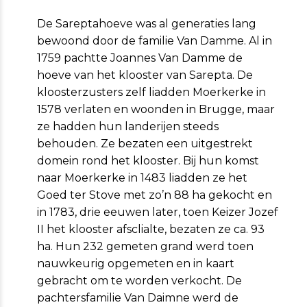
De Sareptahoeve was al generaties lang
bewoond door de familie Van Damme. Al in
1759 pachtte Joannes Van Dam­me de
hoeve van het klooster van Sarepta. De
kloosterzusters zelf liadden Moerkerke in
1578 verlaten en woonden in Brugge, maar
ze hadden hun landerijen steeds
behouden. Ze bezaten een uitgestrekt
domein rond het kloos­ter. Bij hun komst
naar Moerkerke in 1483 liadden ze het
Goed ter Stove met zo’n 88 ha gekocht en
in 1783, drie eeuwen later, toen Keizer Jozef
II het klooster afsclialte, bezaten ze ca. 93
ha. Hun 232 gemeten grand werd toen
nauwkeurig opgemeten en in kaart
gebracht om te worden verkocht. De
pachtersfamilie Van Daimne werd de