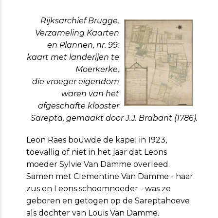
Rijksarchief Brugge,
Verzameling Kaarten
en Plannen, nr. 99:
kaart met landerijen te
Moerkerke,
die vroeger eigendom
waren van het
afgeschafte klooster
Sarepta, gemaakt door J.J. Brabant (1786).
Leon Raes bouwde de kapel in 1923,
toevallig of niet in het jaar dat Leons
moeder Sylvie Van Damme overleed.
Samen met Clementine Van Damme - haar
zus en Leons schoomnoeder - was ze
geboren en getogen op de Sareptahoeve
als dochter van Louis Van Dam­me.