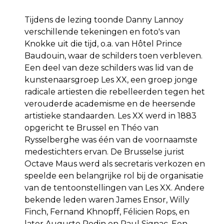
Tijdens de lezing toonde Danny Lannoy
verschillende tekeningen en foto's van
Knokke uit die tijd, o.a. van Hôtel Prince
Baudouin, waar de schilders toen verbleven.
Een deel van deze schilders was lid van de
kunstenaarsgroep Les XX, een groep jonge
radicale artiesten die rebelleerden tegen het
verouderde academisme en de heersende
artistieke standaarden. Les XX werd in 1883
opgericht te Brussel en Théo van
Rysselberghe was één van de voornaamste
medestichters ervan. De Brusselse jurist
Octave Maus werd als secretaris verkozen en
speelde een belangrijke rol bij de organisatie
van de tentoonstellingen van Les XX. Andere
bekende leden waren James Ensor, Willy
Finch, Fernand Khnopff, Félicien Rops, en
later Auguste Rodin en Paul Signac. Een