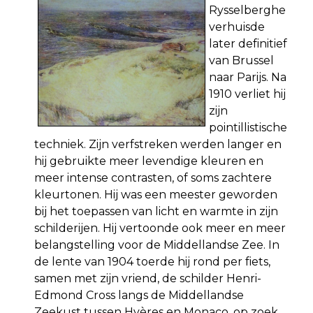
Rysselberghe
verhuisde
later definitief
van Brussel
naar Parijs. Na
1910 verliet hij
zijn
pointillistische
techniek. Zijn verfstreken werden langer en
hij gebruikte meer levendige kleuren en
meer intense contrasten, of soms zachtere
kleurtonen. Hij was een meester geworden
bij het toepassen van licht en warmte in zijn
schilderijen. Hij vertoonde ook meer en meer
belangstelling voor de Middellandse Zee. In
de lente van 1904 toerde hij rond per fiets,
samen met zijn vriend, de schilder Henri-
Edmond Cross langs de Middellandse
Zeekust tussen Hyères en Monaco, op zoek