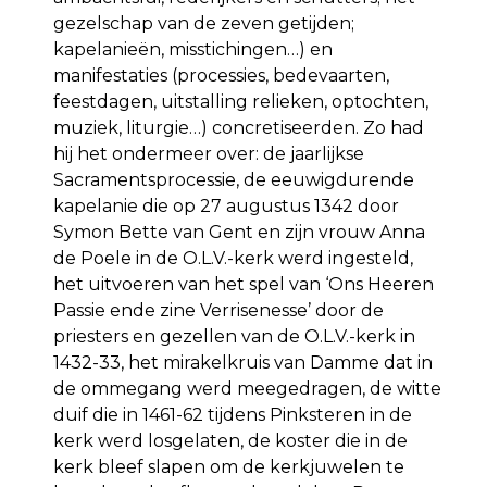
gezelschap van de zeven getijden;
kapelanieën, misstichingen…) en
manifestaties (processies, bedevaarten,
feestdagen, uitstalling relieken, optochten,
muziek, liturgie…) concretiseerden. Zo had
hij het ondermeer over: de jaarlijkse
Sacramentsprocessie, de eeuwigdurende
kapelanie die op 27 augustus 1342 door
Symon Bette van Gent en zijn vrouw Anna
de Poele in de O.L.V.-kerk werd ingesteld,
het uitvoeren van het spel van ‘Ons Heeren
Passie ende zine Verrisenesse’ door de
priesters en gezellen van de O.L.V.-kerk in
1432-33, het mirakelkruis van Damme dat in
de ommegang werd meegedragen, de witte
duif die in 1461-62 tijdens Pinksteren in de
kerk werd losgelaten, de koster die in de
kerk bleef slapen om de kerkjuwelen te