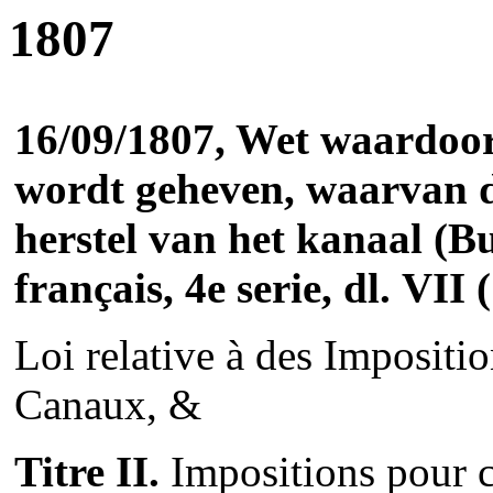
1807
16/09/1807, Wet waardoor
wordt geheven, waarvan d
herstel van het kanaal (
Bu
français
, 4
e
serie, dl.
VII (
Loi relative à des Impositi
Canaux, &
Titre II.
Impositions pour c