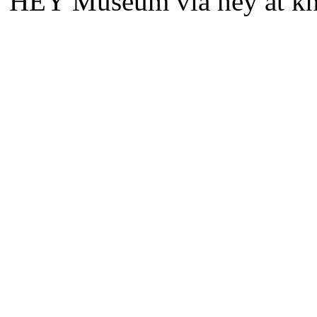
HEY Museum via hey at kn